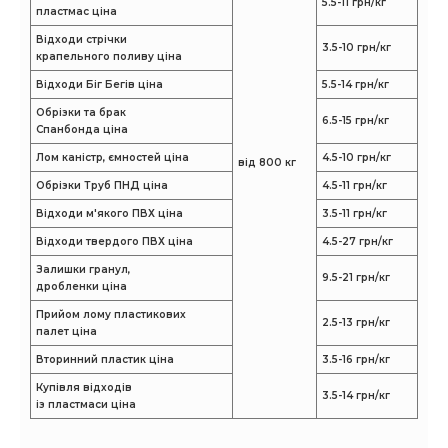
5.5-11 грн/кг
пластмас ціна
Відходи стрічки
3.5-10 грн/кг
крапельного поливу ціна
Відходи Біг Бегів ціна
5.5-14 грн/кг
Обрізки та брак
6.5-15 грн/кг
Спанбонда ціна
Лом каністр, ємностей ціна
4.5-10 грн/кг
від 800 кг
Обрізки Труб ПНД ціна
4.5-11 грн/кг
Відходи м'якого ПВХ ціна
3.5-11 грн/кг
Відходи твердого ПВХ ціна
4.5-27 грн/кг
Залишки гранул,
9.5-21 грн/кг
дробленки ціна
Прийом лому пластикових
2.5-13 грн/кг
палет ціна
Вторинний пластик ціна
3.5-16 грн/кг
Купівля відходів
3.5-14 грн/кг
із пластмаси ціна