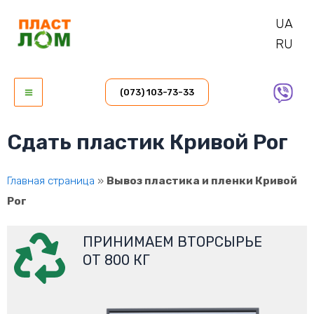
Перейти
UA
к
RU
содержимому
Main
(073) 103-73-33
Menu
Сдать пластик Кривой Рог
Главная страница
»
Вывоз пластика и пленки Кривой
Рог
ПРИНИМАЕМ ВТОРСЫРЬЕ
ОТ 800 КГ