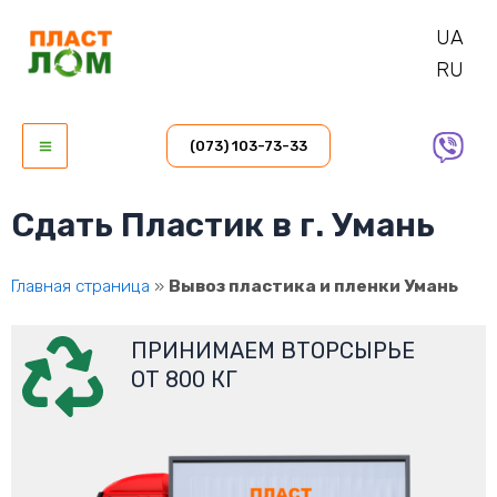
Перейти
UA
к
RU
содержимому
Main
(073) 103-73-33
Menu
Сдать Пластик в г. Умань
Главная страница
»
Вывоз пластика и пленки Умань
ПРИНИМАЕМ ВТОРСЫРЬЕ
ОТ 800 КГ