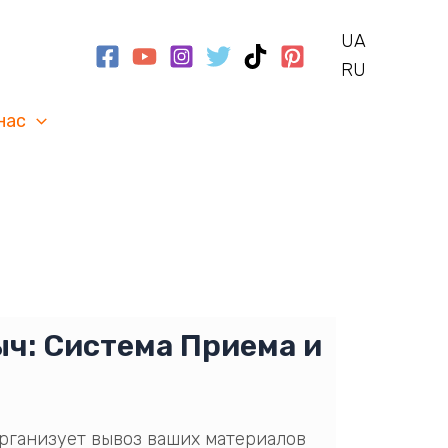
UA
RU
нас
ыч: Система Приема и
рганизует вывоз ваших материалов